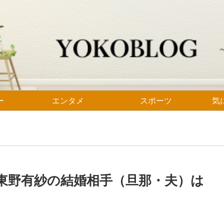
ー
エンタメ
スポーツ
気
！東野有紗の結婚相手（旦那・夫）は