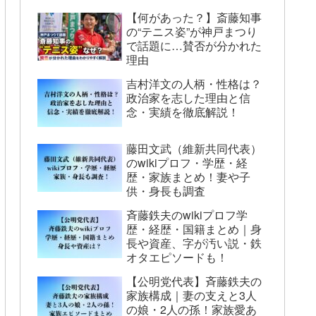
【何があった？】斎藤知事
の“テニス姿”が神戸まつり
で話題に…賛否が分かれた
理由
吉村洋文の人柄・性格は？
政治家を志した理由と信
念・実績を徹底解説！
藤田文武（維新共同代表）
のwikiプロフ・学歴・経
歴・家族まとめ！妻や子
供・身長も調査
斉藤鉄夫のwikiプロフ学
歴・経歴・国籍まとめ｜身
長や資産、字が汚い説・鉄
オタエピソードも！
【公明党代表】斉藤鉄夫の
家族構成｜妻の支えと3人
の娘・2人の孫！家族愛あ