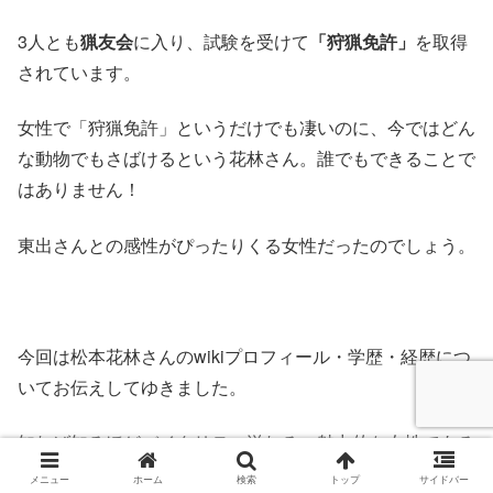
3人とも
猟友会
に入り、試験を受けて
「狩猟免許」
を取得
されています。
女性で「狩猟免許」というだけでも凄いのに、今ではどん
な動物でもさばけるという花林さん。誰でもできることで
はありません！
東出さんとの感性がぴったりくる女性だったのでしょう。
今回は松本花林さんのwikiプロフィール・学歴・経歴につ
いてお伝えしてゆきました。
知れば知るほどバイタリティ溢れる、魅力的な女性である
ことがわかりました！
メニュー
ホーム
検索
トップ
サイドバー