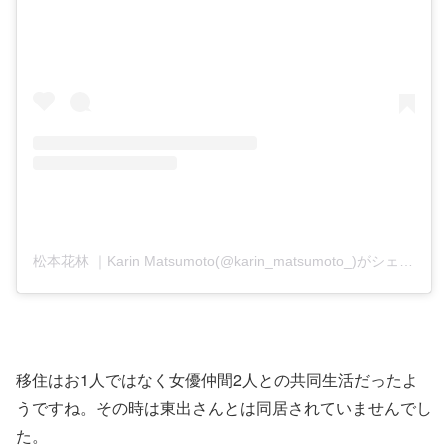
松本花林 ｜Karin Matsumoto(@karin_matsumoto_)がシェアした投稿
移住はお1人ではなく女優仲間2人との共同生活だったよ
うですね。その時は東出さんとは同居されていませんでし
た。