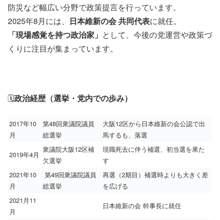
防災など幅広い分野で政策提言を行っています。
2025年8月には、
日本維新の会 共同代表
に就任。
「現場感覚を持つ政治家」
として、今後の党運営や政策づ
くりに注目が集まっています。
🗓️
政治経歴（選挙・党内での歩み）
2017年10
第48回衆議院議員
大阪12区から日本維新の会公認で出
月
総選挙
馬するも、落選
衆議院大阪12区補
現職死去に伴う補選、初当選を果た
2019年4月
欠選挙
す
2021年10
第49回衆議院議員
再選（2期目）補選時よりも大きく差
月
総選挙
を広げる
2021月11
日本維新の会 幹事長に就任
月