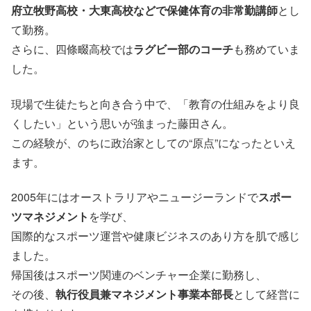
府立牧野高校・大東高校などで保健体育の非常勤講師
とし
て勤務。
さらに、四條畷高校では
ラグビー部のコーチ
も務めていま
した。
現場で生徒たちと向き合う中で、「教育の仕組みをより良
くしたい」という思いが強まった藤田さん。
この経験が、のちに政治家としての“原点”になったといえ
ます。
2005年にはオーストラリアやニュージーランドで
スポー
ツマネジメント
を学び、
国際的なスポーツ運営や健康ビジネスのあり方を肌で感じ
ました。
帰国後はスポーツ関連のベンチャー企業に勤務し、
その後、
執行役員兼マネジメント事業本部長
として経営に