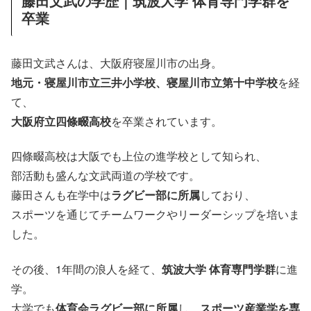
藤田文武の学歴｜筑波大学 体育専門学群を
卒業
藤田文武さんは、大阪府寝屋川市の出身。
地元・寝屋川市立三井小学校、寝屋川市立第十中学校
を経
て、
大阪府立四條畷高校
を卒業されています。
四條畷高校は大阪でも上位の進学校として知られ、
部活動も盛んな文武両道の学校です。
藤田さんも在学中は
ラグビー部に所属
しており、
スポーツを通じてチームワークやリーダーシップを培いま
した。
その後、1年間の浪人を経て、
筑波大学 体育専門学群
に進
学。
大学でも
体育会ラグビー部に所属
し、
スポーツ産業学を専