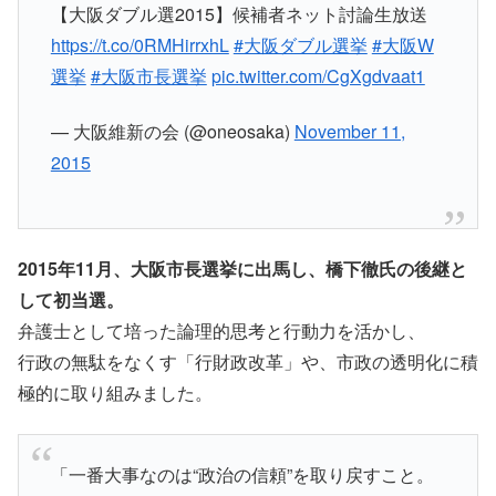
【大阪ダブル選2015】候補者ネット討論生放送
https://t.co/0RMHirrxhL
#大阪ダブル選挙
#大阪W
選挙
#大阪市長選挙
pic.twitter.com/CgXgdvaat1
— 大阪維新の会 (@oneosaka)
November 11,
2015
2015年11月、大阪市長選挙に出馬し、橋下徹氏の後継と
して初当選。
弁護士として培った論理的思考と行動力を活かし、
行政の無駄をなくす「行財政改革」や、市政の透明化に積
極的に取り組みました。
「一番大事なのは“政治の信頼”を取り戻すこと。