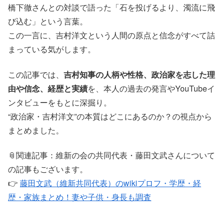
橋下徹さんとの対談で語った「石を投げるより、濁流に飛
び込む」という言葉。
この一言に、吉村洋文という人間の原点と信念がすべて詰
まっている気がします。
この記事では、
吉村知事の人柄や性格、政治家を志した理
由や信念、経歴と実績
を、本人の過去の発言やYouTubeイ
ンタビューをもとに深掘り。
“政治家・吉村洋文”の本質はどこにあるのか？の視点から
まとめました。
📎関連記事：維新の会の共同代表・藤田文武さんについて
の記事もございます。
👉
藤田文武（維新共同代表）のwikiプロフ・学歴・経
歴・家族まとめ！妻や子供・身長も調査