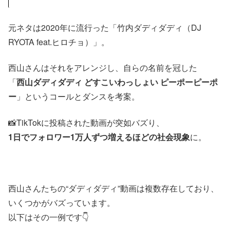
元ネタは2020年に流行った「竹内ダディダディ（DJ
RYOTA feat.ヒロチョ）」。
西山さんはそれをアレンジし、自らの名前を冠した
「
西山ダディダディ どすこいわっしょい ピーポーピーポ
ー
」というコールとダンスを考案。
📸TikTokに投稿された動画が突如バズり、
1日でフォロワー1万人ずつ増えるほどの社会現象
に。
西山さんたちの“ダディダディ”動画は複数存在しており、
いくつかがバズっています。
以下はその一例です👇