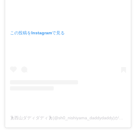
この投稿をInstagramで見る
🕺西山ダディダディ🕺(@sh0_nishiyama_daddydaddy)がシェアした投稿