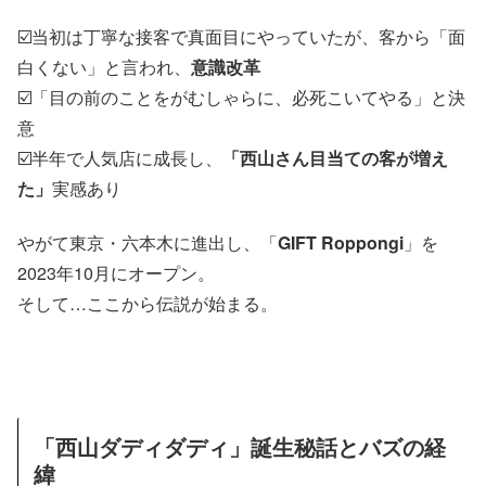
☑️当初は丁寧な接客で真面目にやっていたが、客から「面
白くない」と言われ、
意識改革
☑️「目の前のことをがむしゃらに、必死こいてやる」と決
意
☑️半年で人気店に成長し、
「西山さん目当ての客が増え
た」
実感あり
やがて東京・六本木に進出し、「
GIFT Roppongi
」を
2023年10月にオープン。
そして…ここから伝説が始まる。
「西山ダディダディ」誕生秘話とバズの経
緯