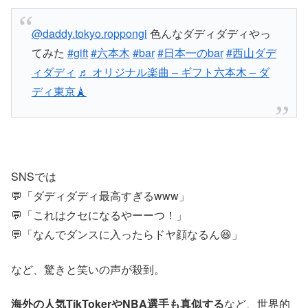
@daddy.tokyo.roppongi
色んなダディダディやっ
てみた
#gift
#六本木
#bar
#日本一のbar
#西山ダデ
ィダディ
♬ オリジナル楽曲 – ギフト六本木 – ダ
ディ東京🗼
SNSでは
💬「ダディダディ最高すぎるwww」
💬「これはクセになるやーーつ！」
💬「なんでダンスに入ったらドヤ顔なるん😆」
など、驚きと笑いの声が殺到。
海外の人気TikTokerやNBA選手も真似する
など、世界的