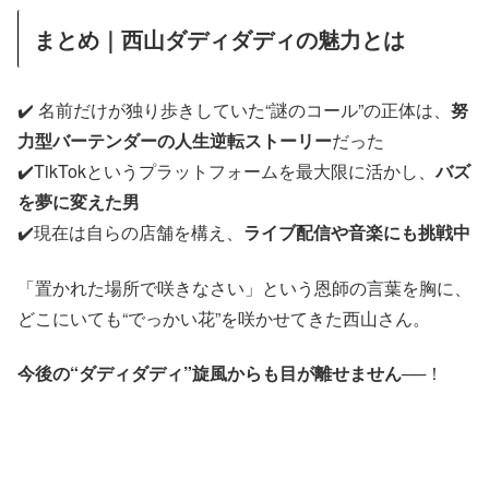
まとめ｜西山ダディダディの魅力とは
✔️ 名前だけが独り歩きしていた“謎のコール”の正体は、
努
力型バーテンダーの人生逆転ストーリー
だった
✔️TikTokというプラットフォームを最大限に活かし、
バズ
を夢に変えた男
✔️現在は自らの店舗を構え、
ライブ配信や音楽にも挑戦中
「置かれた場所で咲きなさい」という恩師の言葉を胸に、
どこにいても“でっかい花”を咲かせてきた西山さん。
今後の“ダディダディ”旋風からも目が離せません
──！