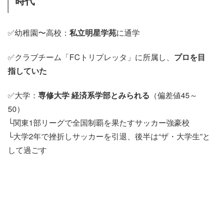
時代
✅幼稚園〜高校：
私立明星学苑
に通学
✅クラブチーム「FCトリプレッタ」に所属し、
プロを目
指していた
✅大学：
専修大学 経済系学部とみられる
（偏差値45～
50）
└関東1部リーグで全国制覇を果たすサッカー強豪校
└大学2年で挫折しサッカーを引退、後半は“ザ・大学生”と
して過ごす