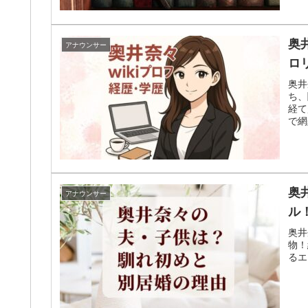
奥
アナウンサー
ロ
奥井
ち、
経て
で網
奥
アナウンサー
ル
奥井
物！
るエ