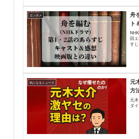
舟
エンタメ
ト
NH
田エ
すじ
元
気になるニュース
方
元木
ダイ