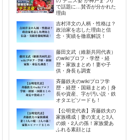
の“テニス姿”が神戸まつり
で話題に…賛否が分かれた
理由
吉村洋文の人柄・性格は？
政治家を志した理由と信
念・実績を徹底解説！
藤田文武（維新共同代表）
のwikiプロフ・学歴・経
歴・家族まとめ！妻や子
供・身長も調査
斉藤鉄夫のwikiプロフ学
歴・経歴・国籍まとめ｜身
長や資産、字が汚い説・鉄
オタエピソードも！
【公明党代表】斉藤鉄夫の
家族構成｜妻の支えと3人
の娘・2人の孫！家族愛あ
ふれる素顔とは