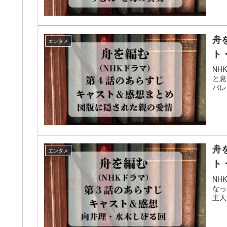
舟
エンタメ
ト
NH
と息
バレ
舟
エンタメ
ト
NH
なっ
主人