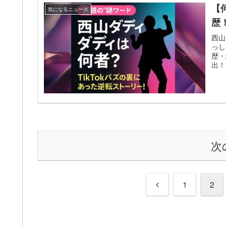
【
気になるニュース
歴
西山
っし
歴・
出！
次
前
1
2
へ