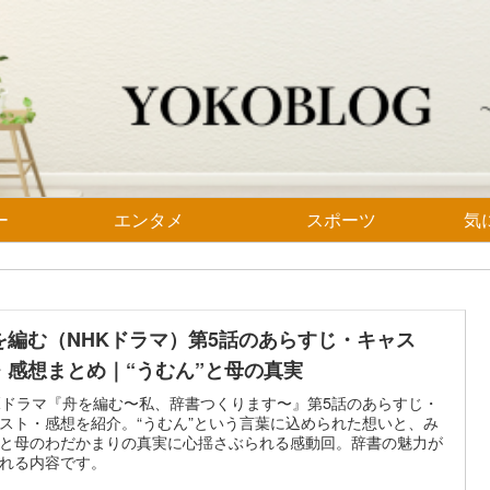
ー
エンタメ
スポーツ
気
を編む（NHKドラマ）第5話のあらすじ・キャス
・感想まとめ｜“うむん”と母の真実
Kドラマ『舟を編む〜私、辞書つくります〜』第5話のあらすじ・
スト・感想を紹介。“うむん”という言葉に込められた想いと、み
と母のわだかまりの真実に心揺さぶられる感動回。辞書の魅力が
れる内容です。