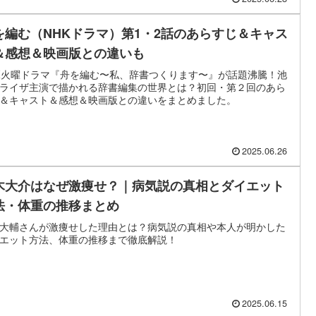
を編む（NHKドラマ）第1・2話のあらすじ＆キャス
＆感想＆映画版との違いも
K火曜ドラマ『舟を編む〜私、辞書つくります〜』が話題沸騰！池
ライザ主演で描かれる辞書編集の世界とは？初回・第２回のあら
＆キャスト＆感想＆映画版との違いをまとめました。
2025.06.26
木大介はなぜ激痩せ？｜病気説の真相とダイエット
法・体重の推移まとめ
大輔さんが激痩せした理由とは？病気説の真相や本人が明かした
エット方法、体重の推移まで徹底解説！
2025.06.15