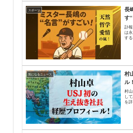
長
スポーツ
す
訃報
は永
する
村
気になるニュース
ル
村山
して
を詳