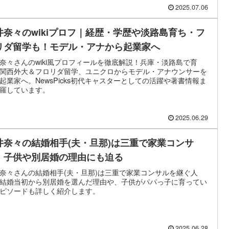
2025.07.06
井奈々のwikiプロフ｜経歴・学歴や淡路島育ち・フ
リダ留学も！モデル・アナから起業家へ
奈々さんのwiki風プロフィールを徹底解説！兵庫・淡路島で育
関西外大＆フロリダ留学、ユニクロからモデル・アナウンサーを
起業家へ。NewsPicks初代キャスターとしての活躍や著書情報ま
羅しています。
2025.06.29
井奈々の結婚相手(夫・旦那)は三重で家業コンサ
！子供や別居婚の理由にも迫る
奈々さんの結婚相手(夫・旦那)は三重で家業コンサルを継ぐ人
結婚当初から別居婚を選んだ理由や、子供がパパっ子に育ってい
ピソードも詳しく紹介します。
2025.06.28