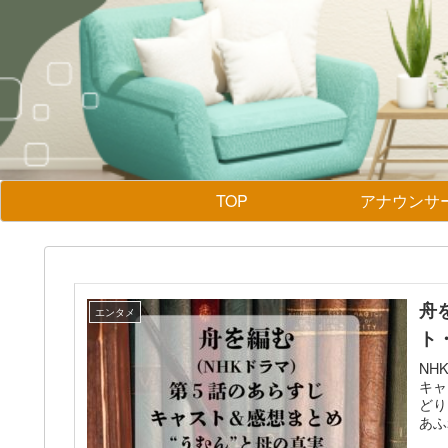
TOP
アナウンサ
舟
エンタメ
ト
NH
キャ
どり
あふ