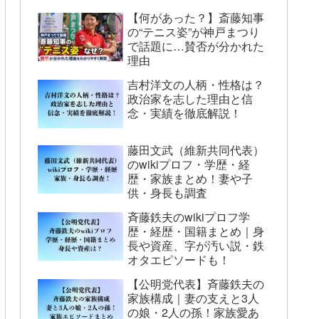
【何があった？】斎藤知事
の“テニス姿”が神戸まつり
で話題に…賛否が分かれた
理由
吉村洋文の人柄・性格は？
政治家を志した理由と信
念・実績を徹底解説！
藤田文武（維新共同代表）
のwikiプロフ・学歴・経
歴・家族まとめ！妻や子
供・身長も調査
斉藤鉄夫のwikiプロフ学
歴・経歴・国籍まとめ｜身
長や資産、字が汚い説・鉄
オタエピソードも！
【公明党代表】斉藤鉄夫の
家族構成｜妻の支えと3人
の娘・2人の孫！家族愛あ