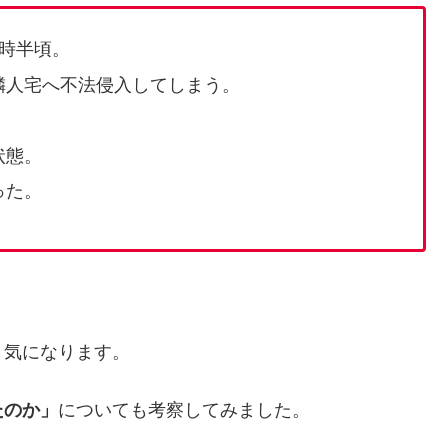
0時半頃。
隣人宅へ不法侵入してしまう。
状態。
った。
気になります。
」
についても考察してみました。
たのか」