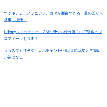
すぐキレるポメラニアン、コタが面白すぎる！最終回から
見事に復活！
Udemy（ユーデミー）CMの男性俳優は誰？白戸達也のプ
ロフィールを調査！
ゴゴスマ石井亮次とよんチャンTV河田直也は友人？関係
が気になる！